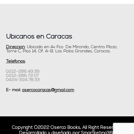
Ubícanos en Caracas
Dirección
: Ubicada en Av Fco. De Miranda, Centro Plaza,
Torre C, Piso 14, Of. A-B, Los Palos Grandes, Caracas.
Teléfonos
:
0212-286.49.39
0212-286.72.07
0424-324.78.33
E- mail:
osercocaracas@gmail.com
Copyright ©2022 Oserco Books, All Right Reserved.
Desarrollado y diseñado por Smartketing360